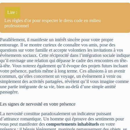
Lire :
Les règles d'or pour respecter le dress code en milieu
professionnel
Parallèlement, il manifeste un intérêt sincère pour votre propre
entourage. Il se montre curieux de connaître vos amis, pose des
questions sur votre famille et accepte volontiers les invitations à vos
événements sociaux. Cette réciprocité dans l’intégration sociale indique
qu’il envisage une relation qui dépasse le cadre des rencontres en tête-
à-tête. Vous noterez également qu’il évoque des projets futurs incluant
votre présence, parfois même à long terme. Ces allusions à un avenir
commun, qu’elles concernent un voyage, un événement à venir ou
simplement des activités partagées, révèlent qu’il vous imagine comme
une partie intégrante de sa vie, bien au-delà d’une simple amitié
passagère.
Les signes de nervosité en votre présence
La nervosité constitue paradoxalement un indicateur puissant
d’attirance romantique. Un homme qui éprouve des sentiments pour
vous peut manifester des
comportements inhabituels
en votre
présence : il bégaie légèrement, manipule nerveusement des objets, se