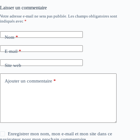
Laisser un commentaire
Votre adresse e-mail ne sera pas publiée.
Les champs obligatoires sont
A
indiqués avec
*
l
t
e
Nom
*
r
n
a
E-mail
*
t
i
Site web
v
e
:
Ajouter un commentaire
*
Enregistrer mon nom, mon e-mail et mon site dans ce
navigateur pour mon prochain commentaire.