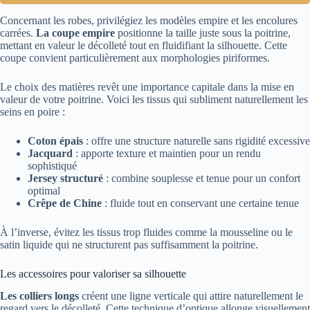
Concernant les robes, privilégiez les modèles empire et les encolures
carrées.
La coupe empire
positionne la taille juste sous la poitrine,
mettant en valeur le décolleté tout en fluidifiant la silhouette. Cette
coupe convient particulièrement aux morphologies piriformes.
Le choix des matières revêt une importance capitale dans la mise en
valeur de votre poitrine. Voici les tissus qui subliment naturellement les
seins en poire :
Coton épais
: offre une structure naturelle sans rigidité excessive
Jacquard
: apporte texture et maintien pour un rendu
sophistiqué
Jersey structuré
: combine souplesse et tenue pour un confort
optimal
Crêpe de Chine
: fluide tout en conservant une certaine tenue
À l’inverse, évitez les tissus trop fluides comme la mousseline ou le
satin liquide qui ne structurent pas suffisamment la poitrine.
Les accessoires pour valoriser sa silhouette
Les colliers longs
créent une ligne verticale qui attire naturellement le
regard vers le décolleté. Cette technique d’optique allonge visuellement