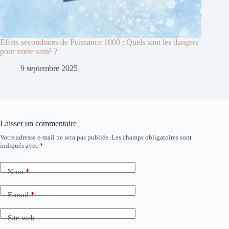
Effets secondaires de Puissance 1000 : Quels sont les dangers
pour votre santé ?
9 septembre 2025
Laisser un commentaire
Votre adresse e-mail ne sera pas publiée.
Les champs obligatoires sont
A
indiqués avec
*
l
t
e
Nom
*
r
n
a
E-mail
*
t
i
Site web
v